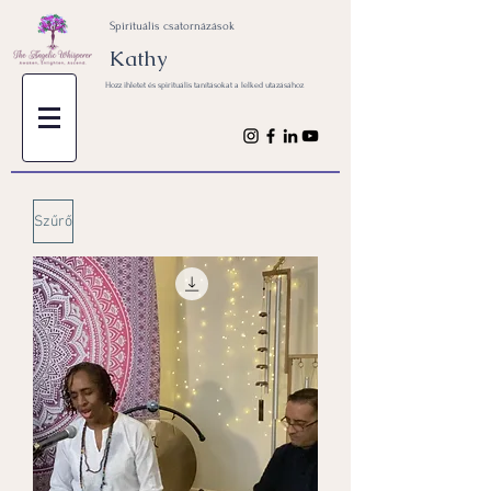
Spirituális csatornázások
Kathy
Hozz ihletet és spirituális tanításokat a lelked utazásához
Szűrő