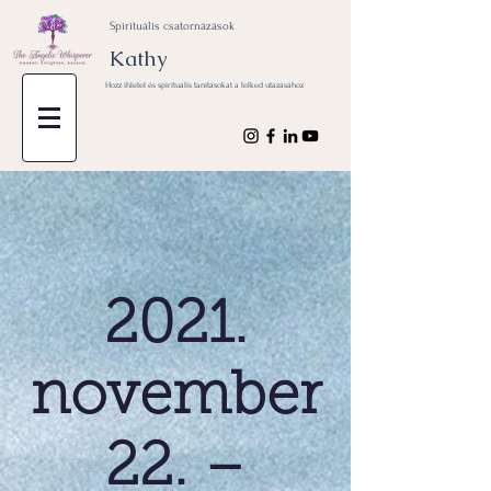
Spirituális csatornázások
Kathy
Hozz ihletet és spirituális tanításokat a lelked utazásához
2021.
november
22. –