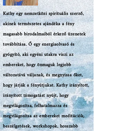
Kathy egy nemzetközi spirituális szerző,
akinek természetes ajándéka a fény
magasabb birodalmaiból érkező üzenetek
továbbítása. Ő egy energiaolvasó és
gyógyító, aki egyéni utakra viszi az
embereket, hogy önmaguk legjobb
változatává váljanak, és megnyissa őket,
hogy járják a fényútjukat. Kathy irányított,
irányított támogatást nyújt, hogy
megvilágosítsa, felhatalmazza és
megvilágosítsa az embereket meditációk,
beszélgetések, workshopok, hosszabb