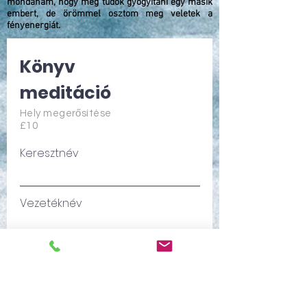
mondanám, hogy meg tudok gyógyítani egy másik
embert, de örömmel osztom meg veletek a
fényenergiát.
Könyv
meditáció
Hely megerősítése
£10
Keresztnév
Vezetéknév
Email
Telefonszám