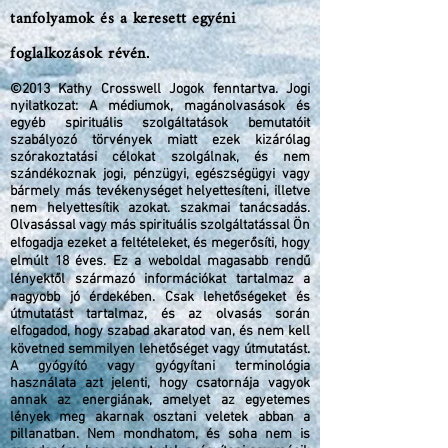
tanfolyamok és a keresett egyéni
foglalkozások révén.
©2013 Kathy Crosswell Jogok fenntartva. Jogi
nyilatkozat: A médiumok, magánolvasások és
egyéb spirituális szolgáltatások bemutatóit
szabályozó törvények miatt ezek kizárólag
szórakoztatási célokat szolgálnak, és nem
szándékoznak jogi, pénzügyi, egészségügyi vagy
bármely más tevékenységet helyettesíteni, illetve
nem helyettesítik azokat. szakmai tanácsadás.
Olvasással vagy más spirituális szolgáltatással Ön
elfogadja ezeket a feltételeket, és megerősíti, hogy
elmúlt 18 éves. Ez a weboldal magasabb rendű
lényektől származó információkat tartalmaz a
nagyobb jó érdekében. Csak lehetőségeket és
útmutatást tartalmaz, és az olvasás során
elfogadod, hogy szabad akaratod van, és nem kell
követned semmilyen lehetőséget vagy útmutatást.
A gyógyító vagy gyógyítani terminológia
használata azt jelenti, hogy csatornája vagyok
annak az energiának, amelyet az egyetemes
lények meg akarnak osztani veletek abban a
pillanatban. Nem mondhatom, és soha nem is