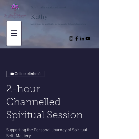
Spirituális csatornázások
Kathy
Hozz ihletet és spirituális tanításokat a lelked utazásához
Online elérhető
2-hour
Channelled
Spiritual Session
Supporting the Personal Journey of Spiritual
Self- Mastery