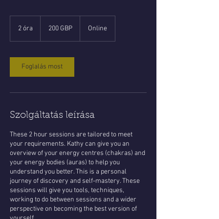
200
angol
2 óra
2
200 GBP
Online
font
ó
r
a
Foglalás most
Szolgáltatás leírása
These 2 hour sessions are tailored to meet
your requirements. Kathy can give you an
overview of your energy centres (chakras) and
your energy bodies (auras) to help you
understand you better. This is a personal
journey of discovery and self-mastery. These
sessions will give you tools, techniques,
working to do between sessions and a wider
perspective on becoming the best version of
yourself.