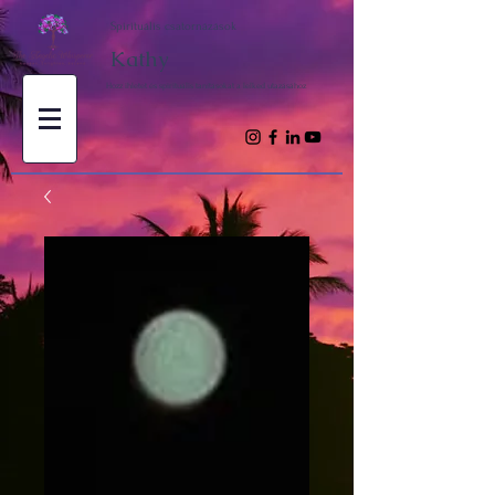
Spirituális csatornázások
Kathy
Hozz ihletet és spirituális tanításokat a lelked utazásához