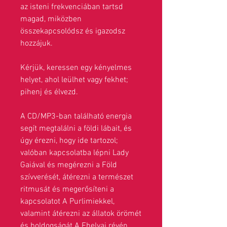
az isteni frekvenciában tartsd
magad, miközben
összekapcsolódsz és igazodsz
hozzájuk.
Kérjük, keressen egy kényelmes
helyet, ahol leülhet vagy fekhet;
pihenj és élvezd.
A CD/MP3-ban található energia
segít megtalálni a földi lábait, és
úgy érezni, hogy ide tartozol;
valóban kapcsolatba lépni Lady
Gaiával és megérezni a Föld
szívverését, átérezni a természet
ritmusát és megerősíteni a
kapcsolatot A Purlimiekkel,
valamint átérezni az állatok örömét
és boldogságát A Fhelyai révén.