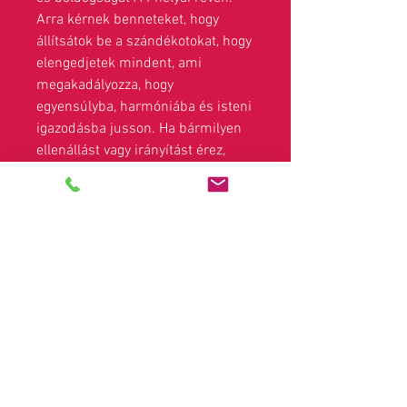
Arra kérnek benneteket, hogy
állítsátok be a szándékotokat, hogy
elengedjetek mindent, ami
megakadályozza, hogy
egyensúlyba, harmóniába és isteni
igazodásba jusson. Ha bármilyen
ellenállást vagy irányítást érez,
helyezze ezt az ellenállást vagy
vezérlőt egy buborékba, és adja át,
miközben teljes mértékben
engedélyezi, hogy ezt felülbírálják
és a legmagasabb fénnyé
alakítsák. Amint teljesen
elengeded, a szeretet, az öröm, a
boldogság és a hála elmélyült
érzését fogod érezni az új
hajnalért, az új hajnalért.