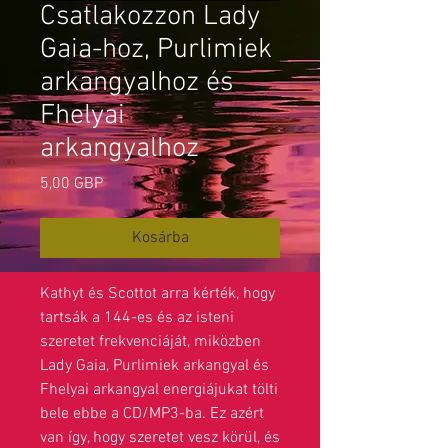
Csatlakozzon Lady
Gaia-hoz, Purlimiek
arkangyalhoz és
Fhelyai
arkangyalhoz
Ár
5,00 GBP
Kosárba
Kathyt és Scottot arra kérték, hogy
tartsák a 144-es és az isteni
szeretet frekvenciáját, miközben
Lady Gaia, Purlimiek arkangyal és
Fhelyai arkangyal energiájukat tölti
bele ebbe a CD/MP3-ba. Ez azért
van így, hogy szeretet vesz körül, és