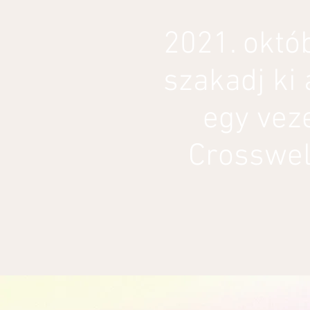
2021. októb
szakadj ki
egy vez
Crosswell