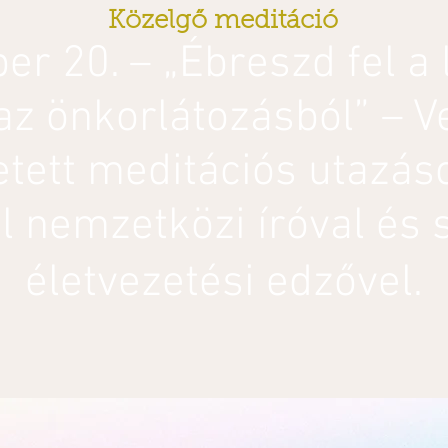
Közelgő meditáció
er 20. – „Ébreszd fel a 
 az önkorlátozásból” – V
etett meditációs utazás
 nemzetközi íróval és s
életvezetési edzővel.