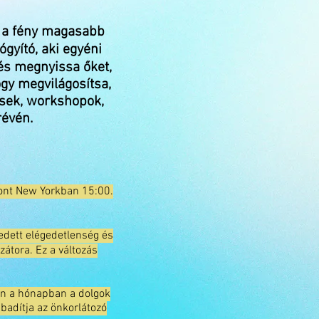
a a fény magasabb
gyító, aki egyéni
 és megnyissa őket,
hogy megvilágosítsa,
ések, workshopok,
révén.
pont New Yorkban 15:00.
dett elégedetlenség és
zátora. Ez a változás
ben a hónapban a dolgok
abadítja az önkorlátozó