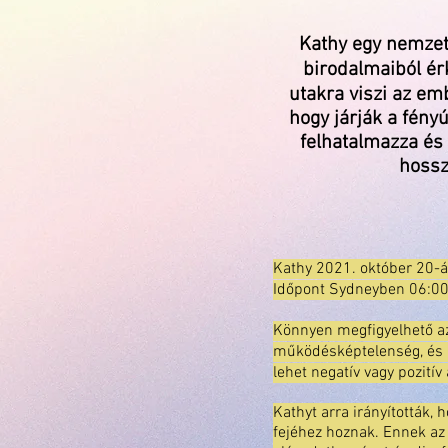
Kathy egy nemzet
birodalmaiból érk
utakra viszi az em
hogy járják a fényú
felhatalmazza és
hossz
Kathy 2021. október 20-án
Időpont Sydneyben 06:00
Könnyen megfigyelhető a
működésképtelenség, és kö
lehet negatív vagy pozit
Kathyt arra irányították,
fejéhez hoznak. Ennek az 