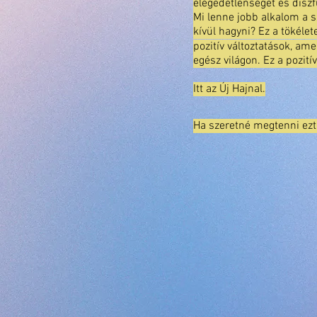
elégedetlenséget és diszf
Mi lenne jobb alkalom a s
kívül hagyni? Ez a tökéle
pozitív változtatások, am
egész világon. Ez a pozitív
Itt az Új Hajnal.
Ha szeretné megtenni ezt 