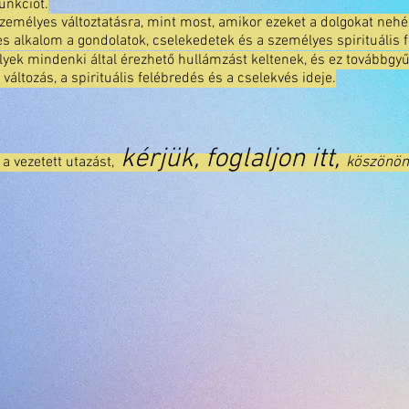
unkciót.
zemélyes változtatásra, mint most, amikor ezeket a dolgokat nehé
tes alkalom a gondolatok, cselekedetek és a személyes spirituális
elyek mindenki által érezhető hullámzást keltenek, és ez továbbgyű
 változás, a spirituális felébredés és a cselekvés ideje.
kérjük, foglaljon itt,
a vezetett utazást,
köszönö