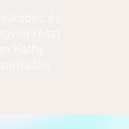
lelkedet, és
egyen részt
on Kathy
pirituális