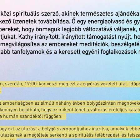
közi spirituális szerző, akinek természetes ajándék
ező üzenetek továbbítása. Ő egy energiaolvasó és gyó
bereket, hogy önmaguk legjobb változatává váljanak,
tjukat. Kathy irányított, irányított támogatást nyújt, 
 megvilágosítsa az embereket meditációk, beszélget
abb tanfolyamok és a keresett egyéni foglalkozások 
, szerdán, 19:00-kor veszi meg ezt az egyórás vezetett utat. Idő
.
z emberiségben az elmúlt néhány évben bolygószinten megnöveke
nnyen belátható, hogy ez miként lehet a változás erőteljes katali
ív a humán szándéktól függően.
 hogy ezt az utazást a bolygó szempontjaihoz igazítsa, amelyek eb
utazásnak a megtétele serkenti a spirituális felébredést, és felsz