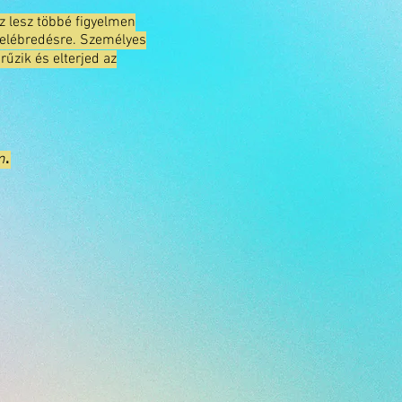
z lesz többé figyelmen
 felébredésre. Személyes
rűzik és elterjed az
.
m