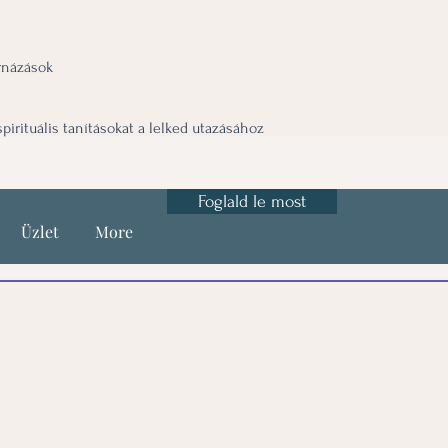
ornázások
spirituális tanításokat a lelked utazásához
Foglald le most
Üzlet
More